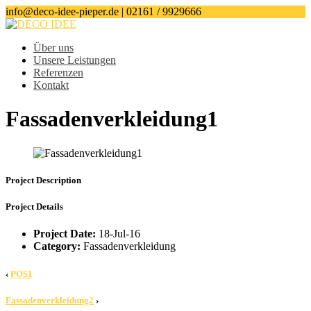
info@deco-idee-pieper.de | 02161 / 9929666
Über uns
Unsere Leistungen
Referenzen
Kontakt
Fassadenverkleidung1
Project Description
Project Details
Project Date:
18-Jul-16
Category:
Fassadenverkleidung
‹
POS1
Fassadenverkleidung2
›