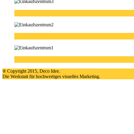
Einkaufszentrum3
Einkaufszentrum2
Einkaufszentrum1
® Copyright 2015, Deco Idee.
Die Werkstatt für hochwertiges visuelles Marketing.